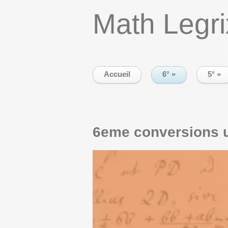
Math Legri
Accueil
6°
»
5°
»
6eme conversions u