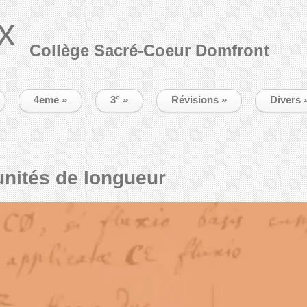
x
Collège Sacré-Coeur Domfront
4eme
»
3°
»
Révisions
»
Divers
nités de longueur