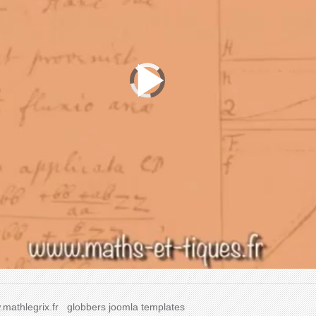
mathlegrix.fr
globbers
joomla templates