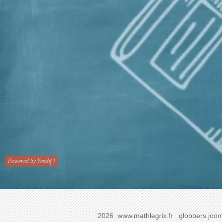
2026 www.mathlegrix.fr
globbers
joom