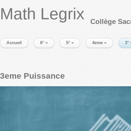
Math Legrix
Collège Sac
Accueil
6°
»
5°
»
4eme
»
3°
3eme Puissance