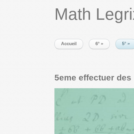
Math Legri
Accueil
6°
»
5°
»
5eme effectuer des 