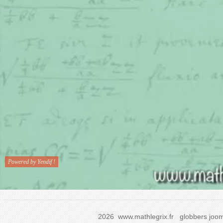
2026 www.mathlegrix.fr
globbers
joom