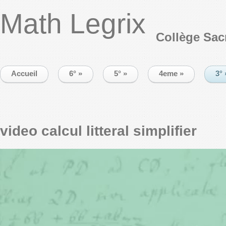
Math Legrix
Collège Sac
Accueil
6°
»
5°
»
4eme
»
3°
video calcul litteral simplifier