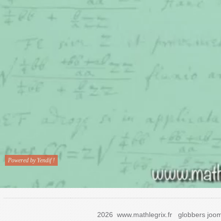
2026 www.mathlegrix.fr
globbers
joom