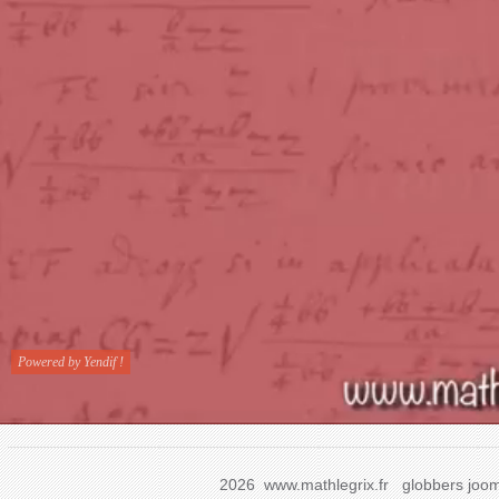
2026 www.mathlegrix.fr
globbers
joom