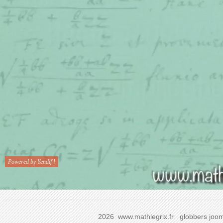
2026 www.mathlegrix.fr
globbers
joom