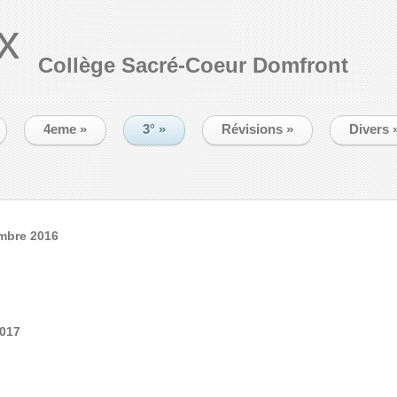
x
Collège Sacré-Coeur Domfront
4eme
»
3°
»
Révisions
»
Divers
mbre 2016
2017