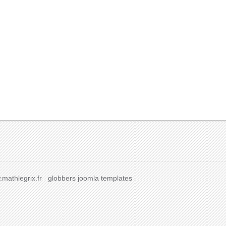
mathlegrix.fr
globbers
joomla templates