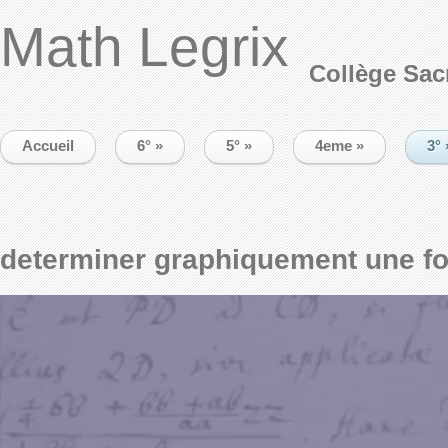
Math Legrix
Collège Sac
Accueil
6°
»
5°
»
4eme
»
3°
determiner graphiquement une fon