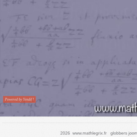
2026 www.mathlegrix.fr
globbers
joom