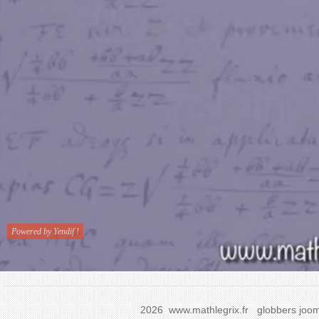
2026 www.mathlegrix.fr
globbers
joom