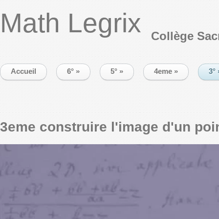
Math Legrix
Collège Sac
Accueil
6°
»
5°
»
4eme
»
3°
3eme construire l'image d'un poi